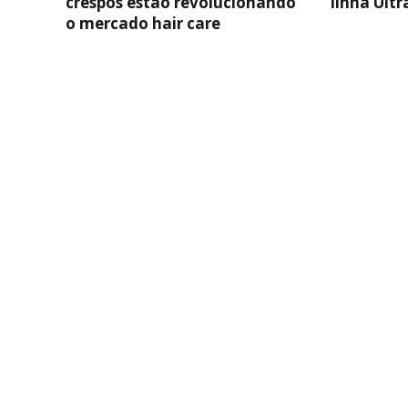
crespos estão revolucionando
linha Ult
o mercado hair care