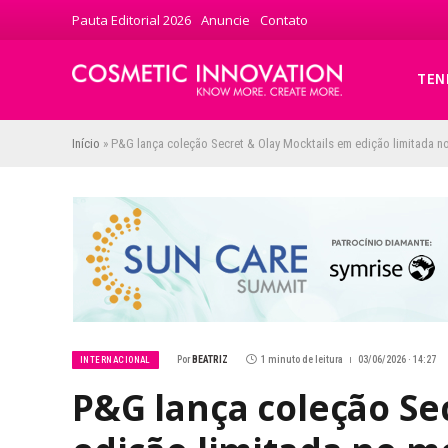
Pauta Editorial 2026
Anuncie
Contato
TEN
Início
»
P&G lança coleção Secret & Olay Mocktails em edição limitada 
Por
BEATRIZ
1 minuto de leitura
03/06/2026 · 14:27
INTERNACIONAL
P&G lança coleção Se