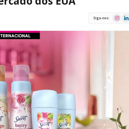
ercado dos EUA
Instagra
Link
Siga-nos: