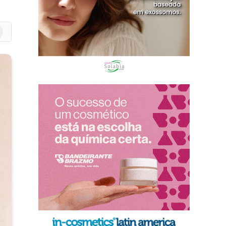
m
edIn