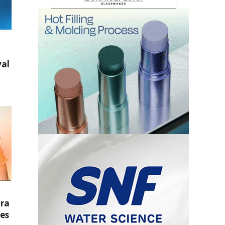
val
ura
res