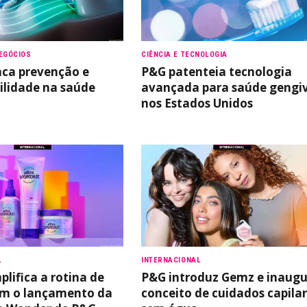
EGÓCIOS
CIÊNCIA E TECNOLOGIA
ca prevenção e
P&G patenteia tecnologia
ilidade na saúde
avançada para saúde gengi
nos Estados Unidos
L
INTERNACIONAL
plifica a rotina de
P&G introduz Gemz e inaug
om o lançamento da
conceito de cuidados capila