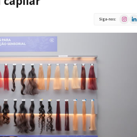
 capilar
Instagra
Link
Siga-nos: