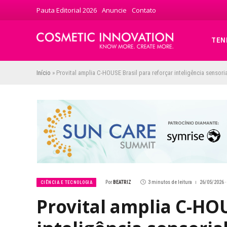
Pauta Editorial 2026
Anuncie
Contato
TEN
Início
»
Provital amplia C-HOUSE Brasil para reforçar inteligência sensoria
Por
BEATRIZ
3 minutos de leitura
26/05/2026 ·
CIÊNCIA E TECNOLOGIA
Provital amplia C-HOU