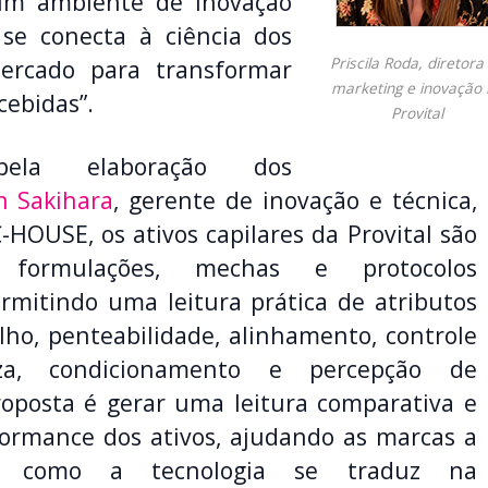
um ambiente de inovação
 se conecta à ciência dos
Priscila Roda, diretora
ercado para transformar
marketing e inovação
cebidas”.
Provital
pela elaboração dos
n Sakihara
, gerente de inovação e técnica,
-HOUSE, os ativos capilares da Provital são
 formulações, mechas e protocolos
rmitindo uma leitura prática de atributos
lho, penteabilidade, alinhamento, controle
eza, condicionamento e percepção de
roposta é gerar uma leitura comparativa e
formance dos ativos, ajudando as marcas a
m como a tecnologia se traduz na