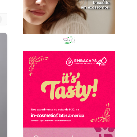
m
edIn