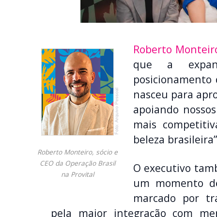
Roberto Monteir
que a expan
posicionamento 
nasceu para aprox
apoiando nossos
mais competiti
beleza brasileira”
Roberto Monteiro, sócio e
CEO da Operação Brasil
O executivo tam
na Provital
um momento de 
marcado por tra
pela maior integração com merc