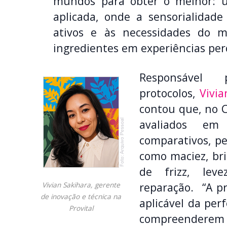
mundos para obter o melhor: 
aplicada, onde a sensorialidade
ativos e às necessidades do m
ingredientes em experiências per
Responsável 
protocolos,
Vivia
contou que, no C
avaliados em
comparativos, pe
como maciez, bri
de frizz, lev
Vivian Sakihara, gerente
reparação. “A p
de inovação e técnica na
aplicável da per
Provital
compreendere