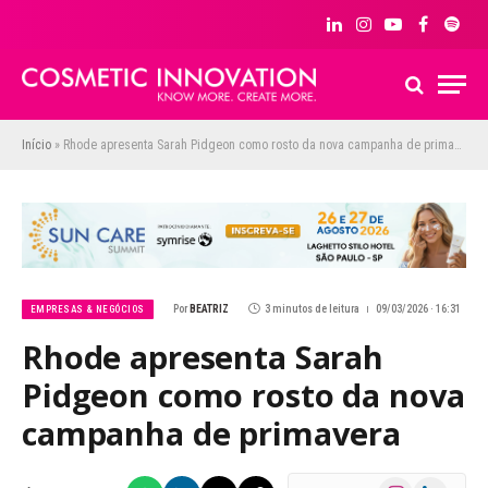
LinkedIn
Instagram
YouTube
Facebook
Spoti
Início
»
Rhode apresenta Sarah Pidgeon como rosto da nova campanha de primavera
Por
BEATRIZ
3 minutos de leitura
09/03/2026 · 16:31
EMPRESAS & NEGÓCIOS
Rhode apresenta Sarah
Pidgeon como rosto da nova
campanha de primavera
Instagram
LinkedIn