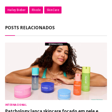
Hailey Bieber
Rhode
SkinCare
POSTS RELACIONADOS
INTERNACIONAL
Patchology lança skincare focado em pele e