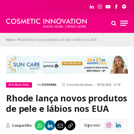
LinkedIn
Instagram
YouTube
Facebook
Spoti
Início
»
Rhode lança novos produtos de pele e lábios nos EUA
Por
GIOVANNA
2 minutos de leitura
09/02/2026 · 12:18
INTERNACIONAL
Rhode lança novos produtos
de pele e lábios nos EUA
Instagram
LinkedIn
Siga-nos:
Compartilhe