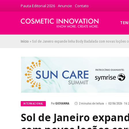
Pauta Editorial 2026
Anuncie
Contato
TEN
Início
»
Sol de Janeiro expande linha Body Badalada com novas loções c
Por
GIOVANNA
2 minutos de leitura
02/06/2026 · 16:
INTERNACIONAL
Sol de Janeiro expan