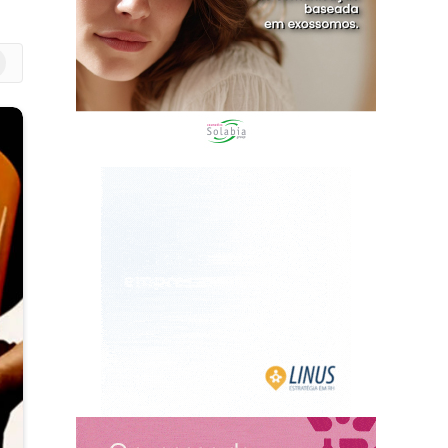
m
edIn