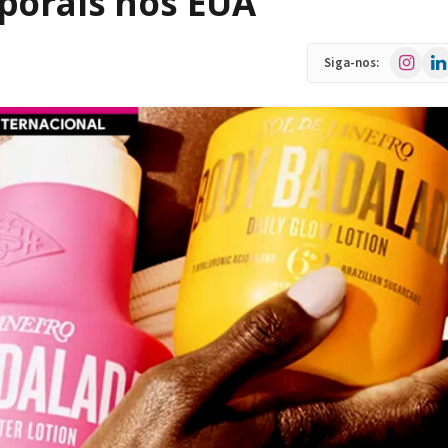
porais nos EUA
Instagra
Link
Siga-nos: