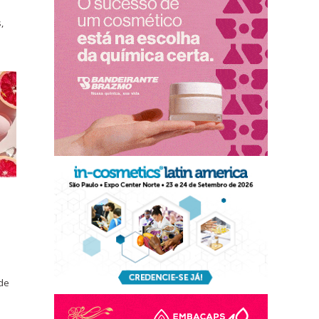
,
s
 de