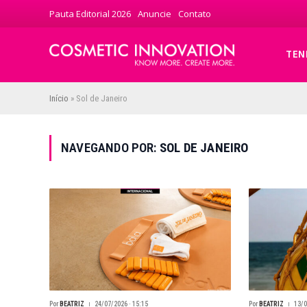
Pauta Editorial 2026
Anuncie
Contato
TEN
Início
»
Sol de Janeiro
NAVEGANDO POR:
SOL DE JANEIRO
Por
BEATRIZ
24/07/2026 · 15:15
Por
BEATRIZ
13/0