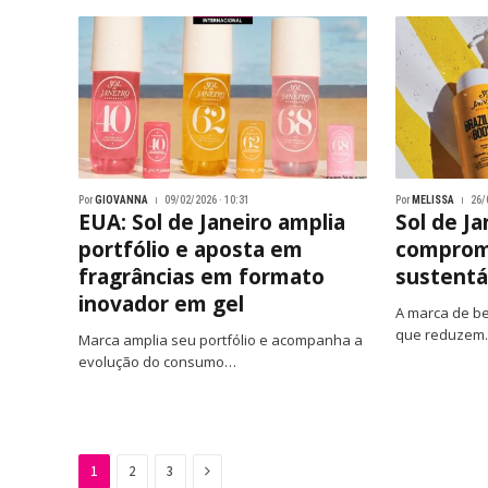
Por
GIOVANNA
09/02/2026 · 10:31
Por
MELISSA
26/
EUA: Sol de Janeiro amplia
Sol de Ja
portfólio e aposta em
compromi
fragrâncias em formato
sustentá
inovador em gel
A marca de be
que reduze
Marca amplia seu portfólio e acompanha a
evolução do consumo…
Next
1
2
3