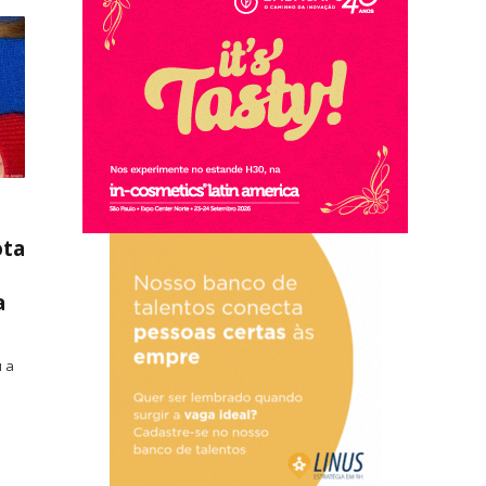
ota
a
u a