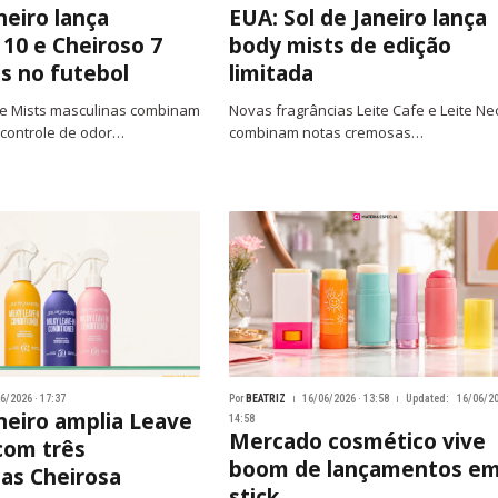
neiro lança
EUA: Sol de Janeiro lança
 10 e Cheiroso 7
body mists de edição
as no futebol
limitada
e Mists masculinas combinam
Novas fragrâncias Leite Cafe e Leite Nec
 controle de odor…
combinam notas cremosas…
6/2026 · 17:37
Por
BEATRIZ
16/06/2026 · 13:58
Updated:
16/06/20
aneiro amplia Leave
14:58
Mercado cosmético vive
 com três
boom de lançamentos e
ias Cheirosa
stick