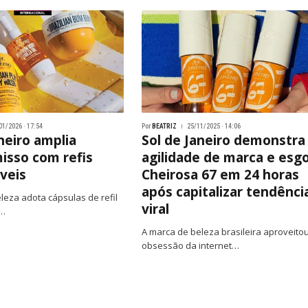
01/2026 · 17:54
Por
BEATRIZ
25/11/2025 · 14:06
neiro amplia
Sol de Janeiro demonstra
sso com refis
agilidade de marca e esg
veis
Cheirosa 67 em 24 horas
após capitalizar tendênci
leza adota cápsulas de refil
viral
m…
A marca de beleza brasileira aproveito
obsessão da internet…