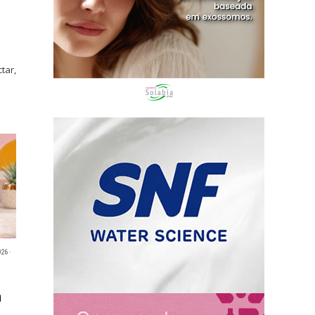
tar,
26 ·
m