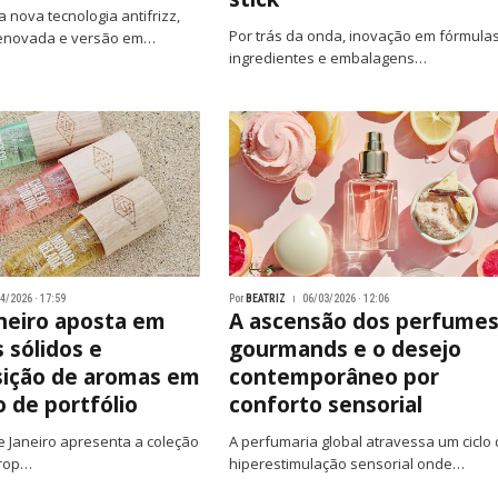
 nova tecnologia antifrizz,
Por trás da onda, inovação em fórmulas
enovada e versão em…
ingredientes e embalagens…
4/2026 · 17:59
Por
BEATRIZ
06/03/2026 · 12:06
aneiro aposta em
A ascensão dos perfume
 sólidos e
gourmands e o desejo
ição de aromas em
contemporâneo por
 de portfólio
conforto sensorial
e Janeiro apresenta a coleção
A perfumaria global atravessa um ciclo
Drop…
hiperestimulação sensorial onde…