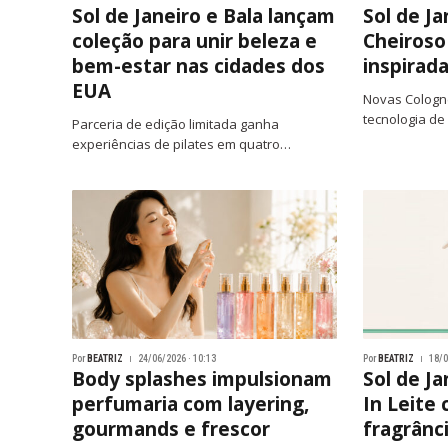
Sol de Janeiro e Bala lançam
Sol de Ja
coleção para unir beleza e
Cheiroso
bem-estar nas cidades dos
inspirad
EUA
Novas Cologn
tecnologia de
Parceria de edição limitada ganha
experiências de pilates em quatro…
Por
BEATRIZ
24/06/2026 · 10:13
Por
BEATRIZ
18/0
Body splashes impulsionam
Sol de J
perfumaria com layering,
In Leite
gourmands e frescor
fragrânc