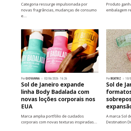
Categoria ressurge impulsionada por
Produto ganha
novas fragrâncias, mudanças de consumo
embalagem r
e…
Por
GIOVANNA
02/06/2026 · 16:26
Por
BEATRIZ
10/0
Sol de Janeiro expande
Sol de J
linha Body Badalada com
formatos
novas loções corporais nos
sobrepos
EUA
expansão
Marca amplia portfólio de cuidados
A marca Sol d
corporais com novas texturas inspiradas…
Destination 