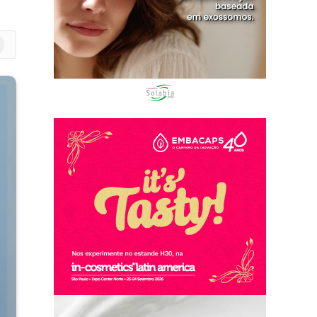
m
edIn