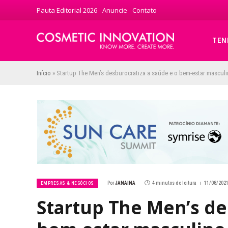
Pauta Editorial 2026
Anuncie
Contato
TEN
Início
»
Startup The Men’s desburocratiza a saúde e o bem-estar mascul
Por
JANAINA
4 minutos de leitura
11/08/2021
EMPRESAS & NEGÓCIOS
Startup The Men’s de