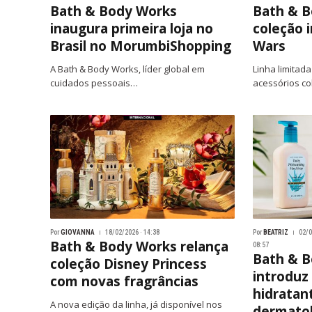
Bath & Body Works
Bath & B
inaugura primeira loja no
coleção 
Brasil no MorumbiShopping
Wars
A Bath & Body Works, líder global em
Linha limitada
cuidados pessoais…
acessórios co
Por
GIOVANNA
18/02/2026 · 14:38
Por
BEATRIZ
02/0
Bath & Body Works relança
08:57
Bath & 
coleção Disney Princess
introduz
com novas fragrâncias
hidratan
A nova edição da linha, já disponível nos
dermatol