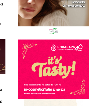
ia
e
…
a
xo