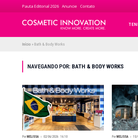
Pauta Editorial 2026
Anuncie
Contato
TEN
Início
»
Bath & Body Works
NAVEGANDO POR:
BATH & BODY WORKS
Por
MELISSA
02/06/2026 · 16:10
Por
MELISSA
15/