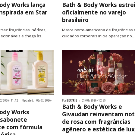
ody Works lança
Bath & Body Works estre
inspirada em Star
oficialmente no varejo
brasileiro
 traz fragrâncias inéditas,
Marca norte-americana de fragrâncias 
lecionáveis e chega às…
cuidados corporais inicia operação no
2/2026 · 11:42
Updated:
02/07/2026 ·
Por
BEATRIZ
21/01/2026 · 12:55
Bath & Body Works e
Body Works
Givaudan reinventam not
 sabonete
de rosa com fragrâncias
te com fórmula
agênero e estética de lu
ógica