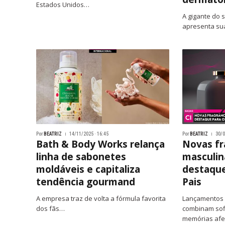
Estados Unidos…
A gigante do 
apresenta s
Por
BEATRIZ
14/11/2025 · 16:45
Por
BEATRIZ
30/0
Bath & Body Works relança
Novas fr
linha de sabonetes
masculi
moldáveis e capitaliza
destaque
tendência gourmand
Pais
A empresa traz de volta a fórmula favorita
Lançamentos
dos fãs…
combinam sofi
memórias afe