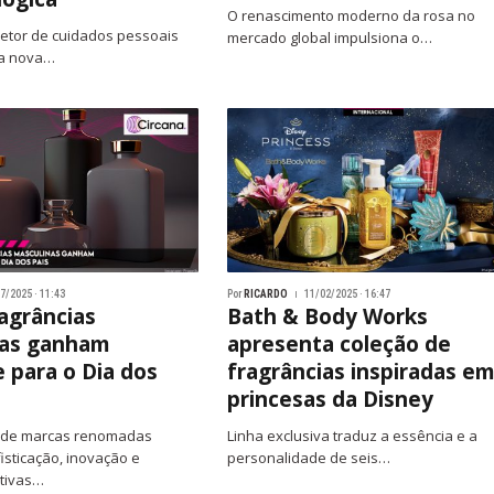
O renascimento moderno da rosa no
setor de cuidados pessoais
mercado global impulsiona o…
ua nova…
7/2025 · 11:43
Por
RICARDO
11/02/2025 · 16:47
agrâncias
Bath & Body Works
nas ganham
apresenta coleção de
 para o Dia dos
fragrâncias inspiradas e
princesas da Disney
 de marcas renomadas
Linha exclusiva traduz a essência e a
sticação, inovação e
personalidade de seis…
tivas…