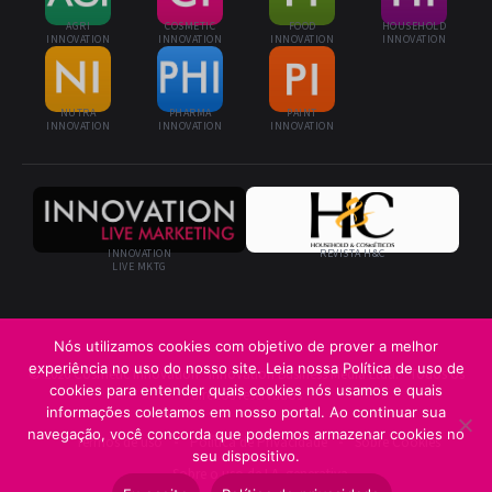
AGRI
COSMETIC
FOOD
HOUSEHOLD
INNOVATION
INNOVATION
INNOVATION
INNOVATION
NUTRA
PHARMA
PAINT
INNOVATION
INNOVATION
INNOVATION
INNOVATION
REVISTA H&C
LIVE MKTG
Nós utilizamos cookies com objetivo de prover a melhor
experiência no uso do nosso site. Leia nossa Política de uso de
© 2026 Cosmetic Innovation · Innovation Business Media Ltda. · Todos os
cookies para entender quais cookies nós usamos e quais
direitos reservados
informações coletamos em nosso portal. Ao continuar sua
navegação, você concorda que podemos armazenar cookies no
Termos de uso
Política de Privacidade
Sobre Cookies
seu dispositivo.
Sobre o uso de I.A. generativa