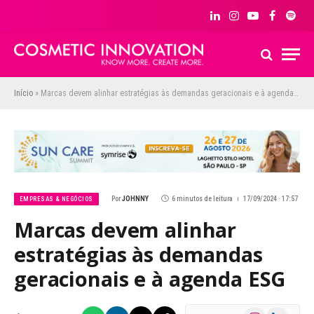
LinkedIn
Instagram
YouTube
Facebook
Spoti
Início
»
Marcas devem alinhar estratégias às demandas geracionais e à agenda ESG
Por
JOHNNY
6 minutos de leitura
17/09/2024 · 17:57
EMPRESAS & NEGÓCIOS
Marcas devem alinhar
estratégias às demandas
geracionais e à agenda ESG
Instagram
LinkedIn