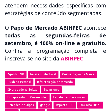
atendem necessidades específicas com
estratégias de conteúdo segmentadas.
O
Papo de Mercado ABIHPEC
acontece
todas as segundas-feiras de
setembro, é 100% on-line e gratuito.
Confira a programação completa e
inscreva-se no site da
ABIHPEC
Agenda ESG
beleza sustentável
Comunicação de Marca
Cuidado Pessoal
Diferenciação de Mercado
Diversidade na Beleza
Ecommerce
Engajamento do Consumidor
Estratégias Geracionais
Gerações Z e Alpha
google
Impacto ESG
Inovação HPPC