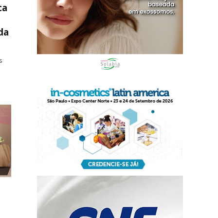
ca
da
s