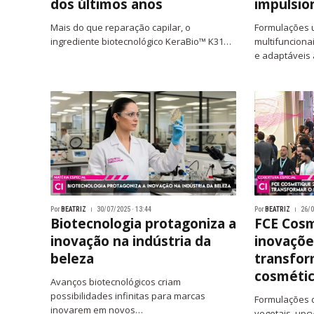
dos últimos anos
impulsio
Mais do que reparação capilar, o
Formulações u
ingrediente biotecnológico KeraBio™ K31…
multifunciona
e adaptáveis
Por
BEATRIZ
30/07/2025 · 13:44
Por
BEATRIZ
26/0
Biotecnologia protagoniza a
FCE Cosm
inovação na indústria da
inovaçõe
beleza
transfor
cosméti
Avanços biotecnológicos criam
possibilidades infinitas para marcas
Formulações d
inovarem em novos…
vegetais, upcy