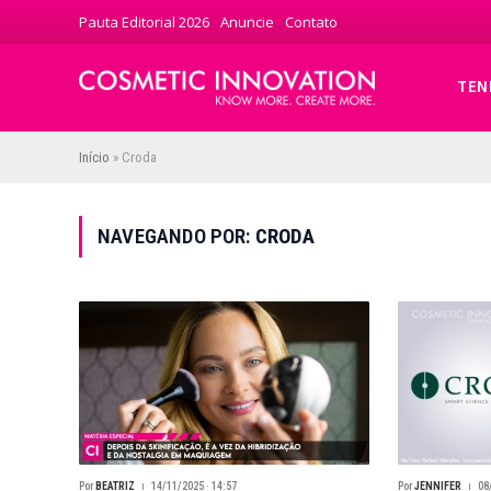
Pauta Editorial 2026
Anuncie
Contato
TEN
Início
»
Croda
NAVEGANDO POR:
CRODA
Por
BEATRIZ
14/11/2025 · 14:57
Por
JENNIFER
08