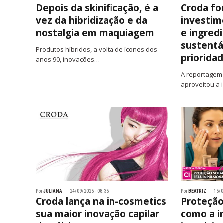
Depois da skinificação, é a
Croda fo
vez da hibridização e da
investim
nostalgia em maquiagem
e ingred
sustentáv
Produtos híbridos, a volta de ícones dos
priorida
anos 90, inovações…
A reportagem 
aproveitou a 
Por
JULIANA
24/09/2025 · 08:35
Por
BEATRIZ
15/0
Croda lança na in-cosmetics
Proteção
sua maior inovação capilar
como a i