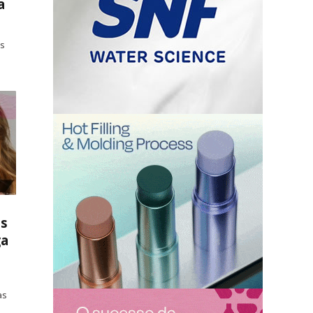
a
es
os
ga
as