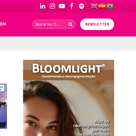
LinkedIn
Instagram
YouTube
Facebook
Spotify
IBM
NEWSLETTER