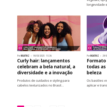
longevidade e
Por
BEATRIZ
18/03/2025 · 15:36
Por
BEATRIZ
29/0
Curly hair: lançamentos
Formato 
celebram a bela natural, a
todas as
diversidade e a inovação
beleza
Produtos de cuidados e styling para
Os bastões vi
cabelos texturizados no Brasil…
aplicar e tran