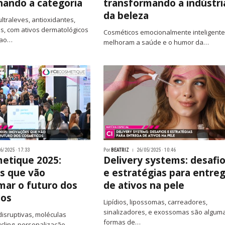
nando a categoria
transformando a indústri
da beleza
ltraleves, antioxidantes,
is, com ativos dermatológicos
Cosméticos emocionalmente inteligent
 ao…
melhoram a saúde e o humor da…
6/2025 · 17:33
Por
BEATRIZ
26/05/2025 · 10:46
etique 2025:
Delivery systems: desafi
s que vão
e estratégias para entre
mar o futuro dos
de ativos na pele
cos
Lipídios, lipossomas, carreadores,
sinalizadores, e exossomas são algum
isruptivas, moléculas
formas de…
cling, personalização,