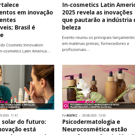
rtalece
In-cosmetics Latin Ameri
entos em inovação
2025 revela as inovações
ientes
que pautarão a indústria 
eis; Brasil é
beleza
de
Evento reuniu os principais lançamento
em matérias-primas, fornecedores e
do Cosmetic Innovation
profissionais…
in-cosmetics Latin America…
9/2025 · 11:47
Por
BEATRIZ
20/08/2025 · 13:03
 solar do futuro:
Psicodermatologia e
novação está
Neurocosmética estão