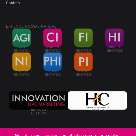
Contato
EXPLORE NOSSAS MARCAS
AGRI
COSMETIC
FOOD
HOUSEHOLD
INNOVATION
INNOVATION
INNOVATION
INNOVATION
NUTRA
PHARMA
PAINT
INNOVATION
INNOVATION
INNOVATION
INNOVATION
REVISTA H&C
LIVE MKTG
Nós utilizamos cookies com objetivo de prover a melhor