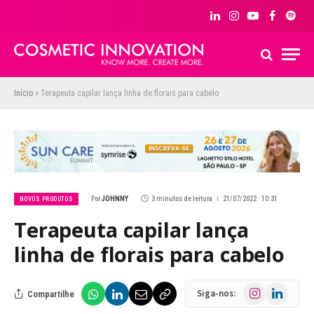
LinkedIn
Instagram
YouTube
Facebook
Spoti
Início
»
Terapeuta capilar lança linha de florais para cabelo
Por
JOHNNY
3 minutos de leitura
21/07/2022 · 10:31
NOVOS PRODUTOS
Terapeuta capilar lança
linha de florais para cabelo
Instagram
LinkedIn
Siga-nos:
Compartilhe