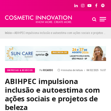
LinkedIn
Instagram
YouTube
Facebook
Spoti
Início
»
ABIHPEC impulsiona inclusão e autoestima com ações sociais e projetos de beleza
Por
RICARDO
4 minutos de leitura
04/02/2025 · 16:07
EMPRESAS & NEGÓCIOS
ABIHPEC impulsiona
inclusão e autoestima com
ações sociais e projetos de
beleza