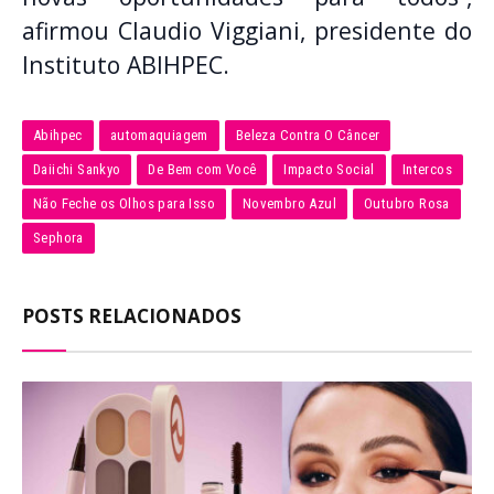
afirmou Claudio Viggiani, presidente do
Instituto ABIHPEC.
Abihpec
automaquiagem
Beleza Contra O Câncer
Daiichi Sankyo
De Bem com Você
Impacto Social
Intercos
Não Feche os Olhos para Isso
Novembro Azul
Outubro Rosa
Sephora
POSTS RELACIONADOS