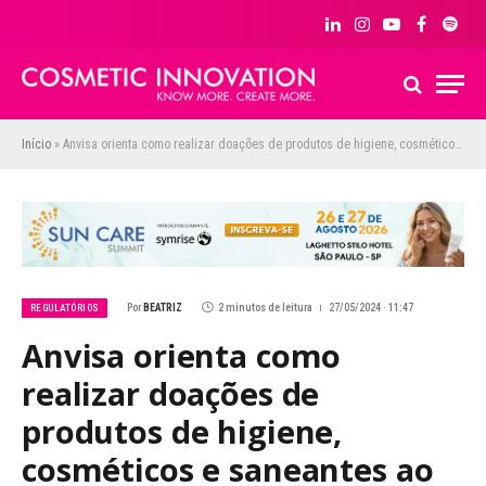
LinkedIn
Instagram
YouTube
Facebook
Spoti
Início
»
Anvisa orienta como realizar doações de produtos de higiene, cosméticos e saneantes ao Rio Grande do Sul
Por
BEATRIZ
2 minutos de leitura
27/05/2024 · 11:47
REGULATÓRIOS
Anvisa orienta como
realizar doações de
produtos de higiene,
cosméticos e saneantes ao