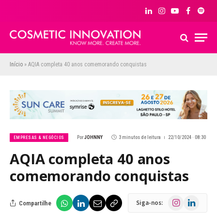
LinkedIn
Instagram
YouTube
Facebook
Spoti
Início
»
AQIA completa 40 anos comemorando conquistas
Por
JOHNNY
3 minutos de leitura
22/10/2024 · 08:30
EMPRESAS & NEGÓCIOS
AQIA completa 40 anos
comemorando conquistas
Instagram
LinkedIn
Siga-nos:
Compartilhe