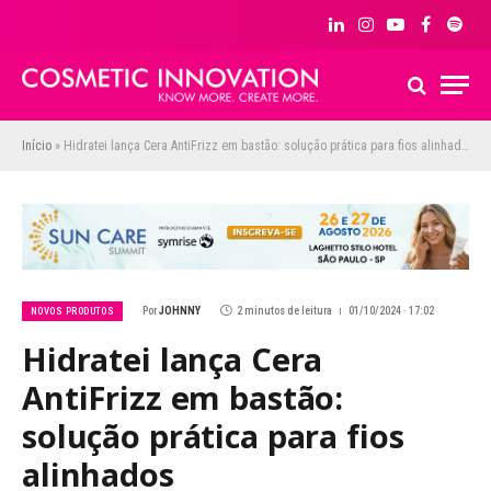
LinkedIn
Instagram
YouTube
Facebook
Spoti
Início
»
Hidratei lança Cera AntiFrizz em bastão: solução prática para fios alinhados
Por
JOHNNY
2 minutos de leitura
01/10/2024 · 17:02
NOVOS PRODUTOS
Hidratei lança Cera
AntiFrizz em bastão:
solução prática para fios
alinhados