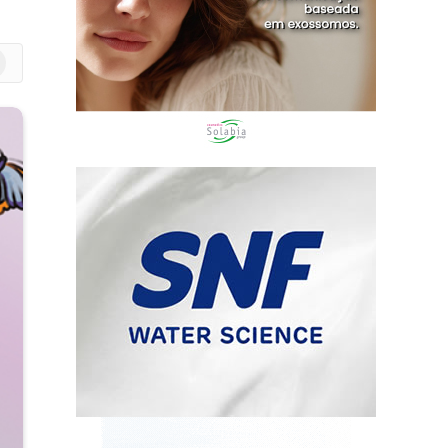
m
edIn