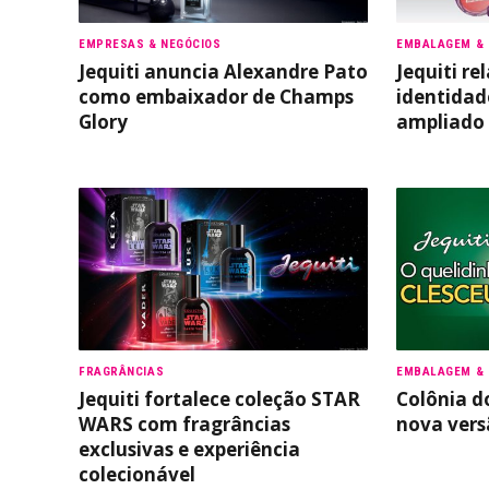
EMPRESAS & NEGÓCIOS
EMBALAGEM & 
Jequiti anuncia Alexandre Pato
Jequiti r
como embaixador de Champs
identidade
Glory
ampliado
FRAGRÂNCIAS
EMBALAGEM & 
Jequiti fortalece coleção STAR
Colônia d
WARS com fragrâncias
nova versã
exclusivas e experiência
colecionável