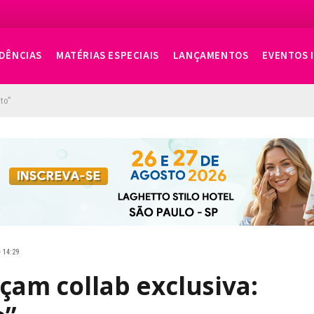
DÊNCIAS
MATÉRIAS ESPECIAIS
LANÇAMENTOS
EVENTOS 
to”
· 14:29
nçam collab exclusiva: