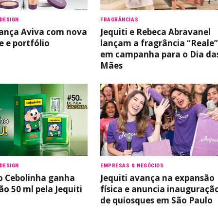
DESIGN
FRAGRÂNCIAS
elança Aviva com nova
Jequiti e Rebeca Abravanel
 e portfólio
lançam a fragrância “Reale”
em campanha para o Dia da
Mães
DESIGN
EMPRESAS & NEGÓCIOS
o Cebolinha ganha
Jequiti avança na expansão
o 50 ml pela Jequiti
física e anuncia inauguraçã
de quiosques em São Paulo