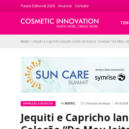
Pauta Editorial 2026
Anuncie
Contato
TEN
Início
»
Jequiti e Capricho lançam collab exclusiva: Coleção “Do Meu Jei
Por
BEATRIZ
2 minutos de leitura
14/10/2024 
EMPRESAS & NEGÓCIOS
Jequiti e Capricho la