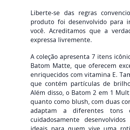
Liberte-se das regras convenc
produto foi desenvolvido para i
você. Acreditamos que a verda
expressa livremente.
A coleção apresenta 7 itens icôni
Batom Matte, que oferecem exce
enriquecidos com vitamina E. Tam
que contém partículas de bril
Além disso, o Batom 2 em 1 Multi
quanto como blush, com duas core
adaptam a diferentes tons 
cuidadosamente desenvolvidos 
ideais para quem vive uma rot