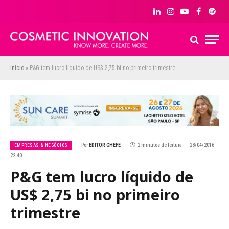
LinkedIn
Instagram
YouTube
Facebook
Spoti
Início
»
P&G tem lucro líquido de US$ 2,75 bi no primeiro trimestre
Por
EDITOR CHEFE
2 minutos de leitura
28/04/2016 ·
EMPRESAS & NEGÓCIOS
22:40
P&G tem lucro líquido de
US$ 2,75 bi no primeiro
trimestre