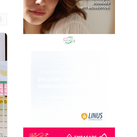
m
edIn