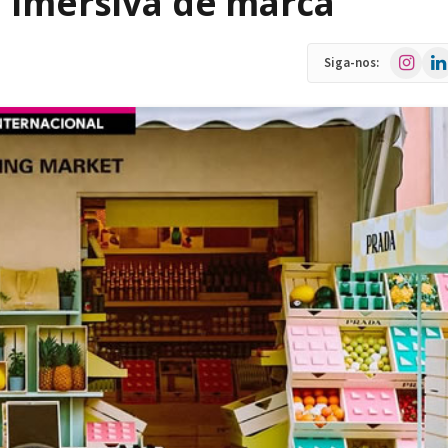
 imersiva de marca
Instagra
Link
Siga-nos: