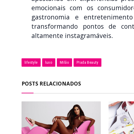
emocionais com os consumidore
gastronomia e entreteniment
transformando pontos de cont
altamente instagramáveis.
lifestyle
luxo
Milão
Prada Beauty
POSTS RELACIONADOS