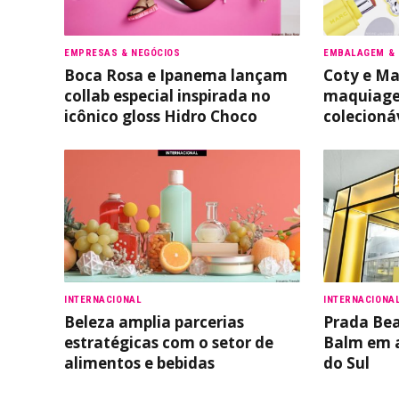
EMPRESAS & NEGÓCIOS
EMBALAGEM & 
Boca Rosa e Ipanema lançam
Coty e Ma
collab especial inspirada no
maquiage
icônico gloss Hidro Choco
colecioná
INTERNACIONAL
INTERNACIONA
Beleza amplia parcerias
Prada Be
estratégicas com o setor de
Balm em a
alimentos e bebidas
do Sul