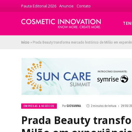
Pauta Editorial 2026
Anuncie
Contato
TEN
Início
»
Prada Beauty transforma mercado histórico de Milão em experiên
Por
GIOVANNA
2 minutos de leitura
29/05/20
EMPRESAS & NEGÓCIOS
Prada Beauty transfo