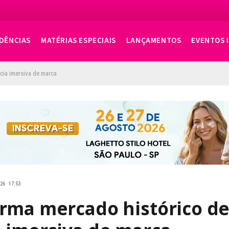
DÊNCIAS
MATÉRIAS ESPECIAIS
LANÇAMENTOS
EVENTOS 
cia imersiva de marca
26 · 17:53
rma mercado histórico d