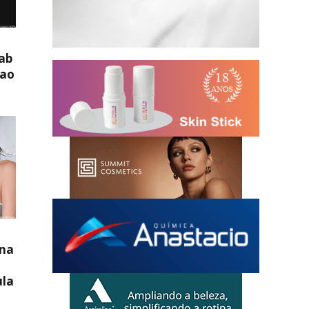
ab
 ao
 na
ula