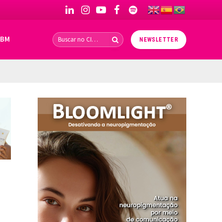
LinkedIn
Instagram
YouTube
Facebook
Spotify
IBM
NEWSLETTER
e