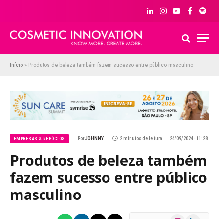
LinkedIn
Instagram
YouTube
Facebook
Spoti
Início
»
Produtos de beleza também fazem sucesso entre público masculino
Por
JOHNNY
2 minutos de leitura
24/09/2024 · 11:28
EMPRESAS & NEGÓCIOS
Produtos de beleza também
fazem sucesso entre público
masculino
Instagram
LinkedIn