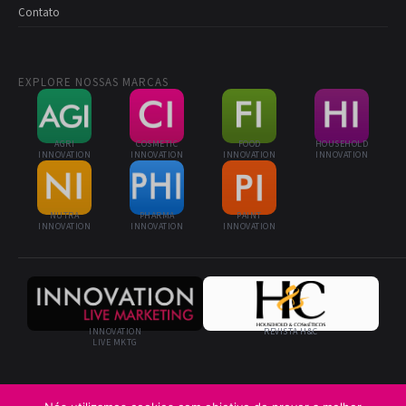
Contato
EXPLORE NOSSAS MARCAS
AGRI
COSMETIC
FOOD
HOUSEHOLD
INNOVATION
INNOVATION
INNOVATION
INNOVATION
NUTRA
PHARMA
PAINT
INNOVATION
INNOVATION
INNOVATION
INNOVATION
REVISTA H&C
LIVE MKTG