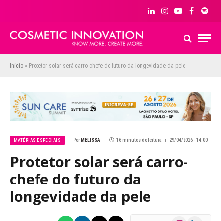
LinkedIn
Instagram
YouTube
Facebook
Spoti
Início
»
Protetor solar será carro-chefe do futuro da longevidade da pele
Por
MELISSA
16 minutos de leitura
29/04/2026 · 14:00
MATÉRIAS ESPECIAIS
Protetor solar será carro-
chefe do futuro da
longevidade da pele
Instagram
LinkedIn