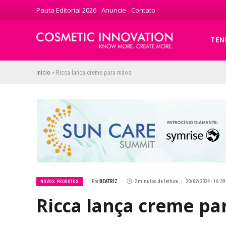
Pauta Editorial 2026
Anuncie
Contato
TEN
Início
»
Ricca lança creme para mãos
Por
BEATRIZ
2 minutos de leitura
20/02/2024 · 16:39
NOVOS PRODUTOS
Ricca lança creme pa