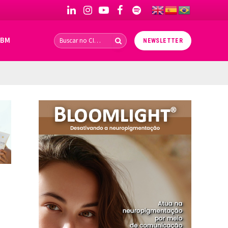
LinkedIn
Instagram
YouTube
Facebook
Spotify
IBM
NEWSLETTER