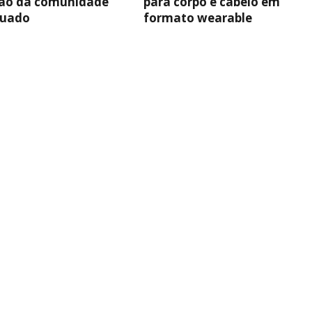
não da comunidade
para corpo e cabelo em
Suado
formato wearable