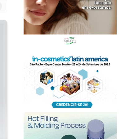
m
edIn