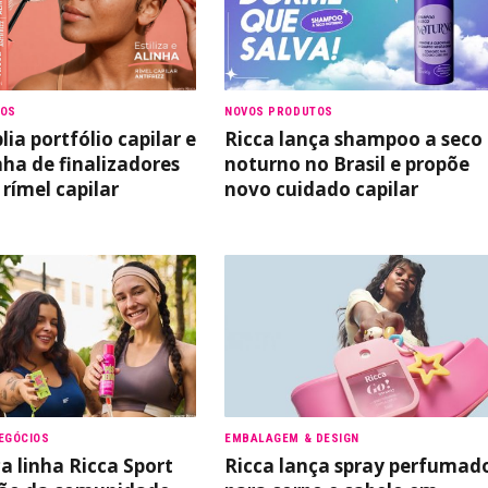
TOS
NOVOS PRODUTOS
ia portfólio capilar e
Ricca lança shampoo a seco
nha de finalizadores
noturno no Brasil e propõe
rímel capilar
novo cuidado capilar
EGÓCIOS
EMBALAGEM & DESIGN
a linha Ricca Sport
Ricca lança spray perfumad