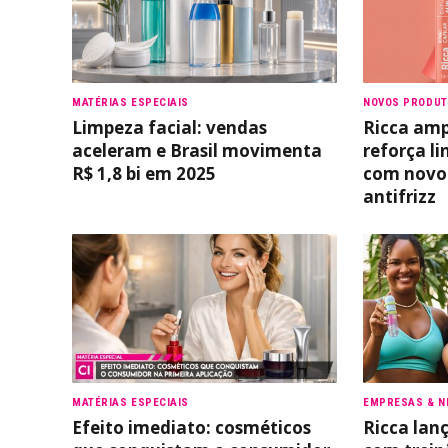
MATÉRIAS ESPECIAIS
NOVOS PRODU
Limpeza facial: vendas
Ricca ampl
aceleram e Brasil movimenta
reforça li
R$ 1,8 bi em 2025
com novo 
antifrizz
MATÉRIAS ESPECIAIS
EMPRESAS & N
Efeito imediato: cosméticos
Ricca lanç