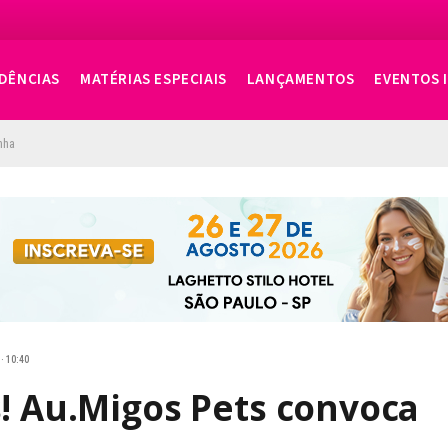
DÊNCIAS
MATÉRIAS ESPECIAIS
LANÇAMENTOS
EVENTOS 
nha
· 10:40
s! Au.Migos Pets convoca