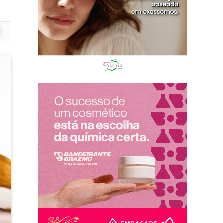
m
edIn