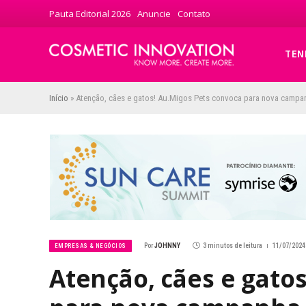
Pauta Editorial 2026
Anuncie
Contato
TEN
Início
»
Atenção, cães e gatos! Au.Migos Pets convoca para nova campa
Por
JOHNNY
3 minutos de leitura
11/07/2024 
EMPRESAS & NEGÓCIOS
Atenção, cães e gato