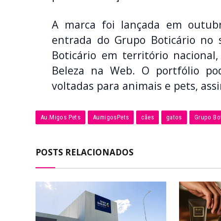
A marca foi lançada em outub
entrada do Grupo Boticário no 
Boticário em território naciona
Beleza na Web. O portfólio po
voltadas para animais e pets, as
Au.Migos Pets
AumigosPets
cães
gatos
Grupo Bot
POSTS RELACIONADOS