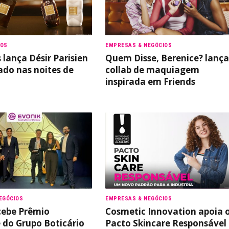
TOS
EMPRESAS & NEGÓCIOS
s lança Désir Parisien
Quem Disse, Berenice? lança
ado nas noites de
collab de maquiagem
inspirada em Friends
EGÓCIOS
EMPRESAS & NEGÓCIOS
cebe Prêmio
Cosmetic Innovation apoia 
do Grupo Boticário
Pacto Skincare Responsável