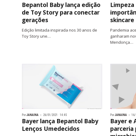
Bepantol Baby lança edição
Limpeza 
de Toy Story para conectar
importân
gerações
skincare
Edição limitada inspirada nos 30 anos de
Pandemia ace
Toy Story une…
ganharam nov
Mendonça…
Por
JANAINA
26/01/2021 · 14:45
Por
JANAINA
16/
Bayer lança Bepantol Baby
Bayer e 
Lenços Umedecidos
parceria 