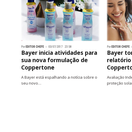
Por
EDITOR CHEFE
03/07/2017 · 23:58
Por
EDITOR CHEFE
Bayer inicia atividades para
Bayer to
sua nova formulação de
relatóri
Coppertone
Coppert
A Bayer está espalhando a notícia sobre o
Avaliação In
seu novo…
proteção sol