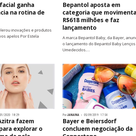
facial ganha
Bepantol aposta em
cia na rotina de
categoria que moviment
R$618 milhões e faz
lançamento
lerou inovações e produtos
os apelos Por Estela
A marca Bepantol Baby, da Bayer, anun
o lançamento do Bepantol Baby Lenços
Umedecidos.…
01/2020 · 18:29
Por
JANAINA
05/09/2019 · 17:54
Azitra fazem
Bayer e Beiersdorf
para explorar o
concluem negociação da