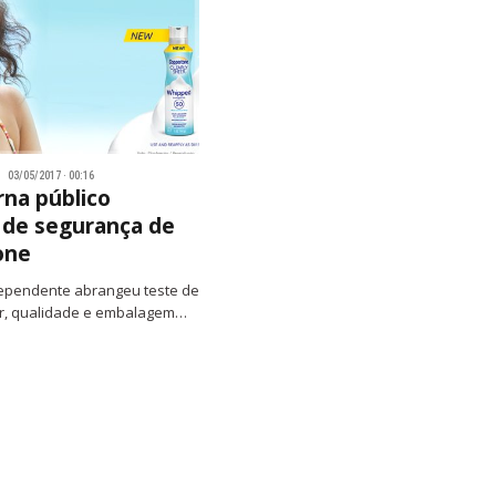
03/05/2017 · 00:16
rna público
o de segurança de
one
dependente abrangeu teste de
ar, qualidade e embalagem…