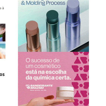
e à
dos