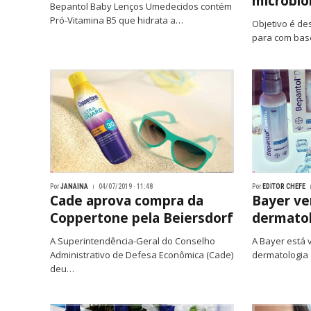
microbio
Bepantol Baby Lenços Umedecidos contém
Pró-Vitamina B5 que hidrata a…
Objetivo é de
para com bas
Por
JANAINA
04/07/2019 · 11:48
Por
EDITOR CHEFE
Cade aprova compra da
Bayer ve
Coppertone pela Beiersdorf
dermatol
A Superintendência-Geral do Conselho
A Bayer está
Administrativo de Defesa Econômica (Cade)
dermatologia
deu…