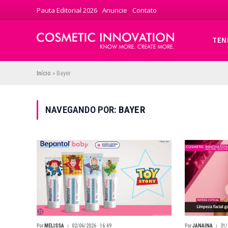
Pauta Editorial 2026
Anuncie
Contato
TEN
Início
»
Bayer
NAVEGANDO POR:
BAYER
Por
MELISSA
02/06/2026 · 16:49
Por
JANAINA
31/