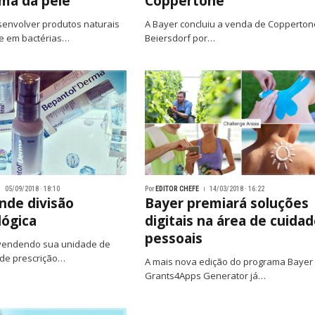
ma da pele
Coppertone
senvolver produtos naturais
A Bayer concluiu a venda de Copperton
e em bactérias…
Beiersdorf por…
05/09/2018 · 18:10
Por
EDITOR CHEFE
14/03/2018 · 16:22
nde divisão
Bayer premiará soluções
ógica
digitais na área de cuida
pessoais
 vendendo sua unidade de
 de prescrição…
A mais nova edição do programa Bayer
Grants4Apps Generator já…