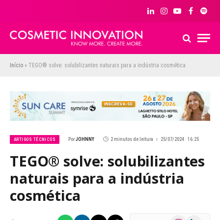
LinkedIn
Instagram
YouTube
Facebook
Spoti
Início
»
TEGO® solve: solubilizantes naturais para a indústria cosmética
Por
JOHNNY
2 minutos de leitura
25/07/2024 · 16:25
ARTIGOS TÉCNICOS
TEGO® solve: solubilizantes
naturais para a indústria
cosmética
Instagram
LinkedIn