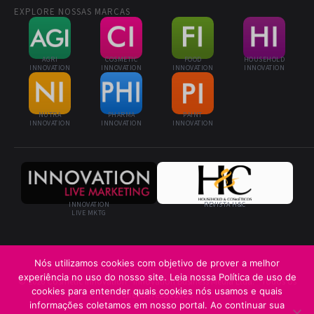
EXPLORE NOSSAS MARCAS
AGRI
COSMETIC
FOOD
HOUSEHOLD
INNOVATION
INNOVATION
INNOVATION
INNOVATION
NUTRA
PHARMA
PAINT
INNOVATION
INNOVATION
INNOVATION
INNOVATION
REVISTA H&C
LIVE MKTG
Nós utilizamos cookies com objetivo de prover a melhor
experiência no uso do nosso site. Leia nossa Política de uso de
© 2026 Cosmetic Innovation · Innovation Business Media Ltda. · Todos os
cookies para entender quais cookies nós usamos e quais
direitos reservados
informações coletamos em nosso portal. Ao continuar sua