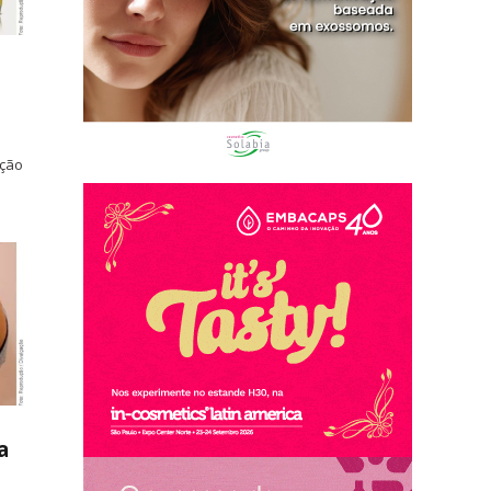
ação
a