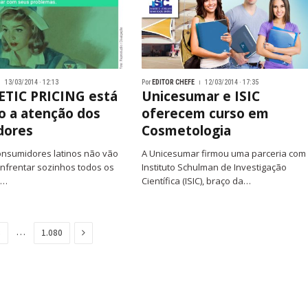
13/03/2014 · 12:13
Por
EDITOR CHEFE
12/03/2014 · 17:35
TIC PRICING está
Unicesumar e ISIC
 a atenção dos
oferecem curso em
dores
Cosmetologia
onsumidores latinos não vão
A Unicesumar firmou uma parceria com
nfrentar sozinhos todos os
Instituto Schulman de Investigação
o…
Científica (ISIC), braço da…
Next
…
8
1.080