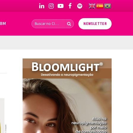
LinkedIn
Instagram
YouTube
Facebook
Spotify
IBM
NEWSLETTER