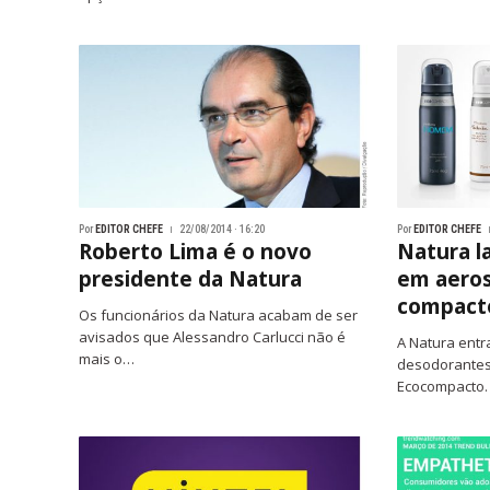
Por
EDITOR CHEFE
22/08/2014 · 16:20
Por
EDITOR CHEFE
Roberto Lima é o novo
Natura l
presidente da Natura
em aeros
compact
Os funcionários da Natura acabam de ser
avisados que Alessandro Carlucci não é
A Natura entr
mais o…
desodorantes
Ecocompacto.