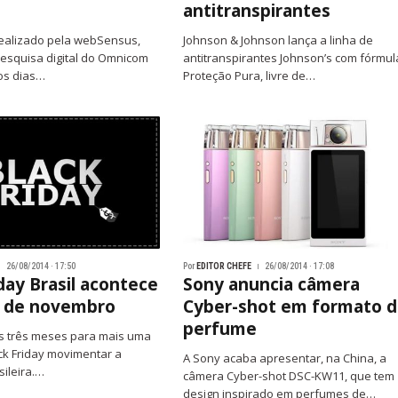
antitranspirantes
ealizado pela webSensus,
Johnson & Johnson lança a linha de
esquisa digital do Omnicom
antitranspirantes Johnson’s com fórmul
os dias…
Proteção Pura, livre de…
26/08/2014 · 17:50
Por
EDITOR CHEFE
26/08/2014 · 17:08
day Brasil acontece
Sony anuncia câmera
8 de novembro
Cyber-shot em formato 
perfume
s três meses para mais uma
ck Friday movimentar a
A Sony acaba apresentar, na China, a
ileira.…
câmera Cyber-shot DSC-KW11, que tem
design inspirado em perfumes de…