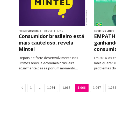
Por
EDITOR CHEFE
15/05/2014 · 17:45
Por
EDITOR CHEFE
Consumidor brasileiro está
EMPATHE
mais cauteloso, revela
ganhando
Mintel
consumi
Depois de forte desenvolvimento nos
Em 2014, os c
últimos anos, a economia brasileira
mais querer e
atualmente passa por um momento…
problemas d
Previous
…
1
1.064
1.065
1.066
1.067
1.06