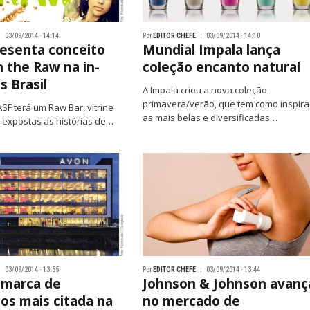
03/09/2014 · 14:14
Por
EDITOR CHEFE
03/09/2014 · 14:10
esenta conceito
Mundial Impala lança
n the Raw na in-
coleção encanto natural
s Brasil
A Impala criou a nova coleção
primavera/verão, que tem como inspir
SF terá um Raw Bar, vitrine
as mais belas e diversificadas…
 expostas as histórias de…
03/09/2014 · 13:55
Por
EDITOR CHEFE
03/09/2014 · 13:44
 marca de
Johnson & Johnson avanç
os mais citada na
no mercado de