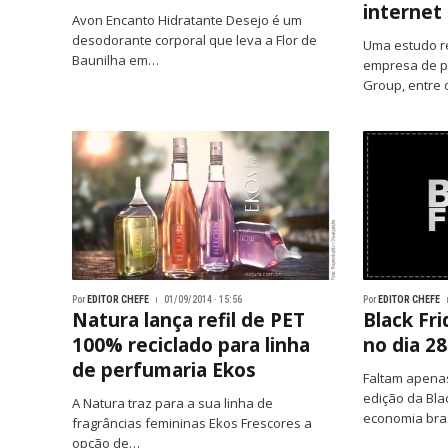
internet
Avon Encanto Hidratante Desejo é um
desodorante corporal que leva a Flor de
Uma estudo r
Baunilha em…
empresa de p
Group, entre 
Por
EDITOR CHEFE
01/09/2014 · 15:56
Por
EDITOR CHEFE
Natura lança refil de PET
Black Fri
100% reciclado para linha
no dia 2
de perfumaria Ekos
Faltam apena
edição da Bla
A Natura traz para a sua linha de
economia bras
fragrâncias femininas Ekos Frescores a
opção de…