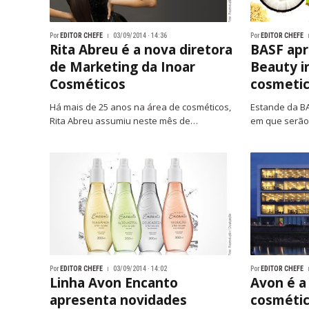
Por
EDITOR CHEFE
03/09/2014 · 14:36
Por
EDITOR CHEFE
Rita Abreu é a nova diretora
BASF apr
de Marketing da Inoar
Beauty i
Cosméticos
cosmetic
Há mais de 25 anos na área de cosméticos,
Estande da BA
Rita Abreu assumiu neste mês de…
em que serão
Por
EDITOR CHEFE
03/09/2014 · 14:02
Por
EDITOR CHEFE
Linha Avon Encanto
Avon é a
apresenta novidades
cosmétic