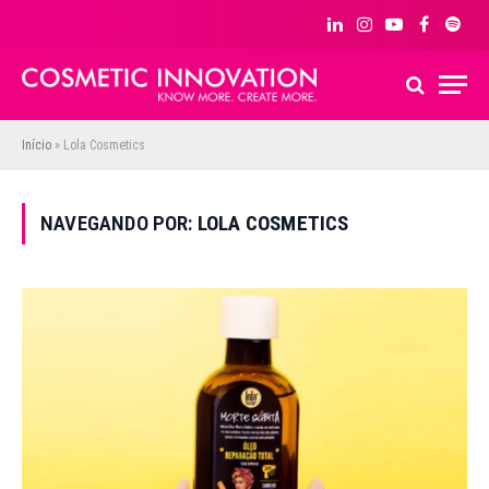
LinkedIn
Instagram
YouTube
Facebook
Spoti
Início
»
Lola Cosmetics
NAVEGANDO POR:
LOLA COSMETICS