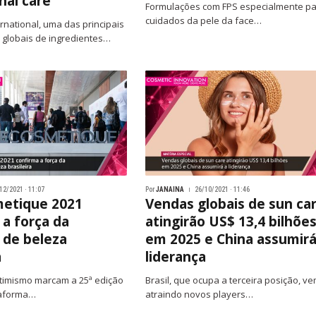
nal care
Formulações com FPS especialmente p
cuidados da pele da face…
rnational, uma das principais
s globais de ingredientes…
12/2021 · 11:07
Por
JANAINA
26/10/2021 · 11:46
metique 2021
Vendas globais de sun ca
 a força da
atingirão US$ 13,4 bilhõe
a de beleza
em 2025 e China assumirá
a
liderança
timismo marcam a 25ª edição
Brasil, que ocupa a terceira posição, v
taforma…
atraindo novos players…