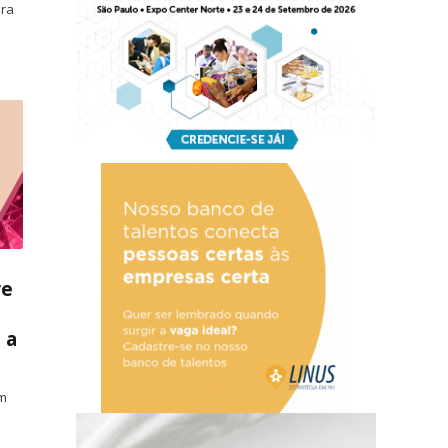
ara
re
s
 a
em