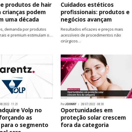
e produtos de hair
Cuidados estéticos
a crianças podem
profissionais: produtos e
em uma década
negócios avançam
os, demanda por produtos
Resultados eficazes e preços mais
urais e premium estimulam o…
acessíveis de procedimentos não
cirúrgicos…
08/2022 · 11:21
Por
JOHNNY
28/07/2022 · 08:30
adquire Volp no
Oportunidades em
eforçando as
proteção solar crescem
 para o segmento
fora da categoria