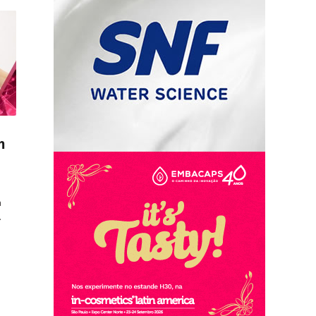
m
à
…