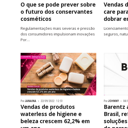
O que se pode prever sobre
Vendas d
o futuro dos conservantes
care par
cosméticos
dobrar 
Regulamentações mais severas e pressão
Licenciament
dos consumidores impulsionam inovações
seguros, nat
Por…
Por
JANAINA
22/09/2022 · 12:51
Por
JOHNNY
04/
Vendas de produtos
Barentz 
waterless de higiene e
Brasil, r
beleza crescem 62,2% em
soluções