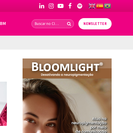
LinkedIn
Instagram
YouTube
Facebook
Spotify
IBM
NEWSLETTER