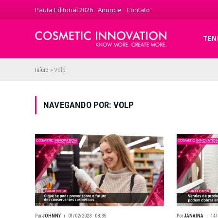
Pauta Editorial 2026
Anuncie
Contato
TEN
Início
»
Volp
NAVEGANDO POR:
VOLP
Por
JOHNNY
01/02/2023 · 08:35
Por
JANAINA
14/