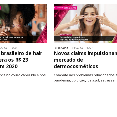
04/2021 · 17:02
Por
JANAINA
18/03/2021 · 09:27
brasileiro de hair
Novos claims impulsiona
era os R$ 23
mercado de
em 2020
dermocosméticos
nce no couro cabeludo e nos
Combate aos problemas relacionados 
…
pandemia, poluição, luz azul, estresse