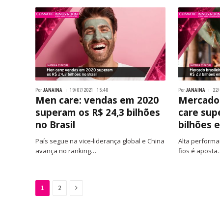
Por
JANAINA
19/07/2021 · 15:40
Por
JANAINA
22/
Men care: vendas em 2020
Mercado 
superam os R$ 24,3 bilhões
care sup
no Brasil
bilhões 
País segue na vice-liderança global e China
Alta performa
avança no ranking…
fios é aposta
Next
1
2