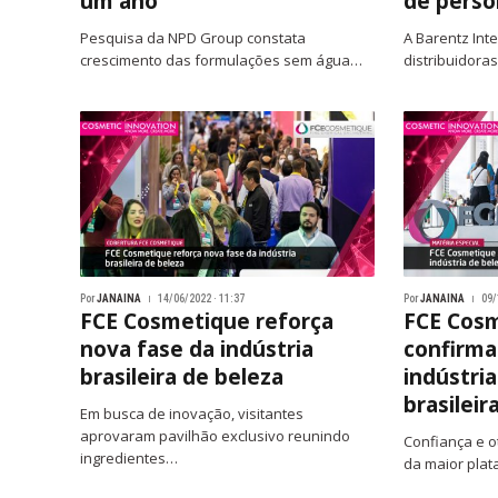
um ano
de perso
Pesquisa da NPD Group constata
A Barentz Inte
crescimento das formulações sem água…
distribuidora
Por
JANAINA
14/06/2022 · 11:37
Por
JANAINA
09/
FCE Cosmetique reforça
FCE Cos
nova fase da indústria
confirma
brasileira de beleza
indústri
brasileir
Em busca de inovação, visitantes
aprovaram pavilhão exclusivo reunindo
Confiança e o
ingredientes…
da maior pla