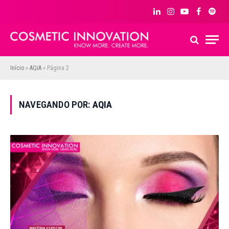
LinkedIn
Instagram
YouTube
Facebook
Spoti
Início
»
AQiA
»
Página 2
NAVEGANDO POR:
AQIA