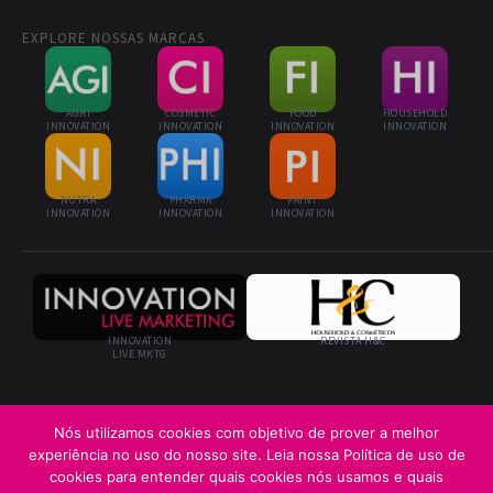
EXPLORE NOSSAS MARCAS
AGRI
COSMETIC
FOOD
HOUSEHOLD
INNOVATION
INNOVATION
INNOVATION
INNOVATION
NUTRA
PHARMA
PAINT
INNOVATION
INNOVATION
INNOVATION
INNOVATION
REVISTA H&C
LIVE MKTG
Nós utilizamos cookies com objetivo de prover a melhor
experiência no uso do nosso site. Leia nossa Política de uso de
© 2026 Cosmetic Innovation · Innovation Business Media Ltda. · Todos os
cookies para entender quais cookies nós usamos e quais
direitos reservados